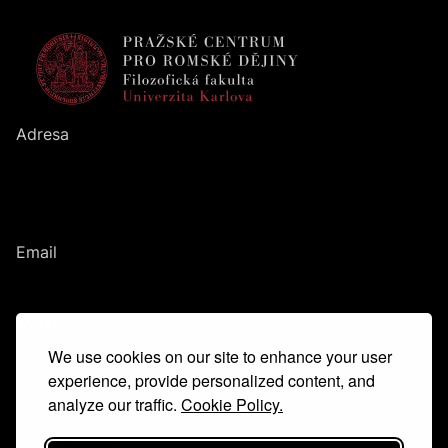
Adresa
Pražské centrum pro romské dějiny
Filozofická fakulta
UK
Nám. Jana Palacha
1
/
2
116
38
Praha
1
Email
romanihistories@ff.cuni.cz
Menu
We use cookies on our site to enhance your user
Hlavní idea
Tým
experience, provide personalized content, and
Kontakt
analyze our traffic.
Cookie Policy.
Glosář