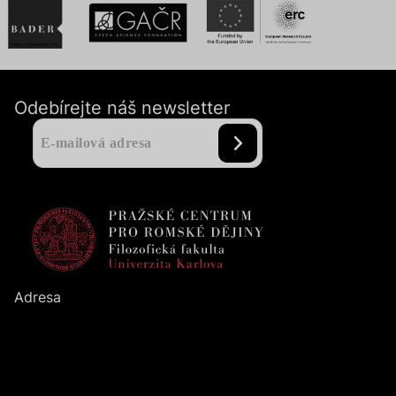
Odebírejte náš newsletter
Adresa
Pražské centrum pro romské dějiny
Filozofická fakulta
UK
Nám. Jana Palacha
1
/
2
116
38
Praha
1