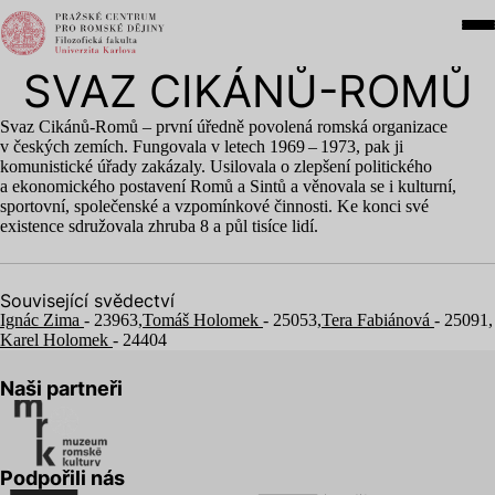
SVAZ CIKÁNŮ-ROMŮ
Svaz Cikánů-Romů – první úředně povolená romská organizace
v českých zemích. Fungovala v letech
1969
–
1973
, pak ji
komunistické úřady zakázaly. Usilovala o zlepšení politického
a ekonomického postavení Romů a Sintů a věnovala se i kulturní,
sportovní, společenské a vzpomínkové činnosti. Ke konci své
existence sdružovala zhruba
8
a půl tisíce lidí.
Související svědectví
Ignác Zima
- 23963,
Tomáš Holomek
- 25053,
Tera Fabiánová
- 25091,
Karel Holomek
- 24404
Naši partneři
Podpořili nás