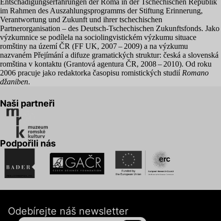
Entschädigungserfahrungen der Roma in der Tschechischen Republik
im Rahmen des Auszahlungsprogramms der Stiftung Erinnerung,
Verantwortung und Zukunft und ihrer tschechischen
Partnerorganisation – des Deutsch-Tschechischen Zukunftsfonds. Jako
výzkumnice se podílela na sociolingvistickém výzkumu situace
romštiny na území
ČR
(
FF
UK
,
2007
–
2009
) a na výzkumu
nazvaném Přejímání a difuze gramatických struktur: česká a slovenská
romština v kontaktu (Grantová agentura
ČR
,
2008
–
2010
). Od roku
2006
pracuje jako redaktorka časopisu romistických studií
Romano
džaniben
.
Naši partneři
Podpořili nás
Odebírejte náš newsletter