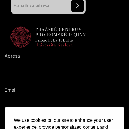
Adresa
Pražské centrum pro romské dějiny
Filozofická fakulta
UK
Nám. Jana Palacha
1
/
2
116
38
Praha
1
Email
romanihistories@ff.cuni.cz
Menu
We use cookies on our site to enhance your user
Hlavní idea
Tým
experience, provide personalized content, and