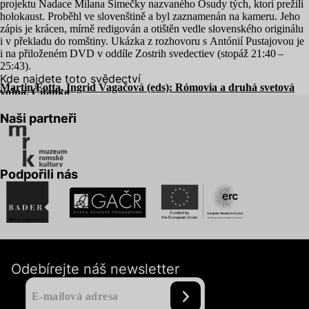
projektu Nadace Milana Šimečky nazvaného Osudy tých, ktorí prežili
holokaust. Proběhl ve slovenštině a byl zaznamenán na kameru. Jeho
zápis je krácen, mírně redigován a otištěn vedle slovenského originálu
i v překladu do romštiny. Ukázka z rozhovoru s Antónií Pustajovou je
i na přiloženém
DVD
v oddíle Zostrih svedectiev (stopáž
21
:
40
–
25
:
43
).
Kde najdete toto svědectví
Martin Fotta, Ingrid Vagačová (eds): Rómovia a druhá svetová
vojna. Čítanka
Naši partneři
Podpořili nás
Odebírejte náš newsletter