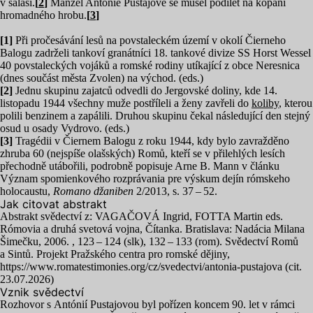
v salaši.
[
2
]
Manžel Antónie Pustajové se musel podílet na kopání
hromadného hrobu.
[
3
]
[
1
]
Při pročesávání lesů na povstaleckém území v okolí Čierneho
Balogu zadrželi tankoví granátníci
18
. tankové divize
SS
Horst Wessel
40
povstaleckých vojáků a romské rodiny utíkající z obce Neresnica
(dnes součást města Zvolen) na východ. (eds.)
[
2
]
Jednu skupinu zajatců odvedli do Jergovské doliny, kde
14
.
listopadu
1944
všechny muže postříleli a ženy zavřeli do
koliby
, kterou
polili benzinem a zapálili. Druhou skupinu čekal následující den stejný
osud u osady Vydrovo. (eds.)
[
3
]
Tragédii v Čiernem Balogu z roku
1944
, kdy bylo zavražděno
zhruba
60
(nejspíše olašských) Romů, kteří se v přilehlých lesích
přechodně utábořili, podrobně popisuje Arne B. Mann v článku
Význam spomienkového rozprávania pre výskum dejín rómskeho
holocaustu,
Romano džaniben
2
/
2013
, s.
37
–
52
.
Jak citovat abstrakt
Abstrakt svědectví z:
VAGAČOVÁ
Ingrid,
FOTTA
Martin eds.
Rómovia a druhá svetová vojna, Čítanka. Bratislava: Nadácia Milana
Šimečku,
2006
. ,
123
–
124
(slk),
132
–
133
(rom). Svědectví Romů
a Sintů. Projekt Pražského centra pro romské dějiny,
https://www.romatestimonies.org/cz/svedectvi/antonia-pustajova (cit.
23
.
07
.
2026
)
Vznik svědectví
Rozhovor s Antónií Pustajovou byl pořízen koncem
90
. let v rámci