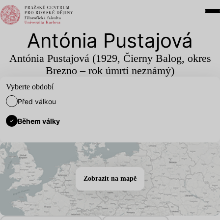
Antónia Pustajová
Antónia Pustajová (
1929
, Čierny Balog, okres
Brezno – rok úmrtí neznámý)
Vyberte období
Před válkou
Během války
Zobrazit na mapě