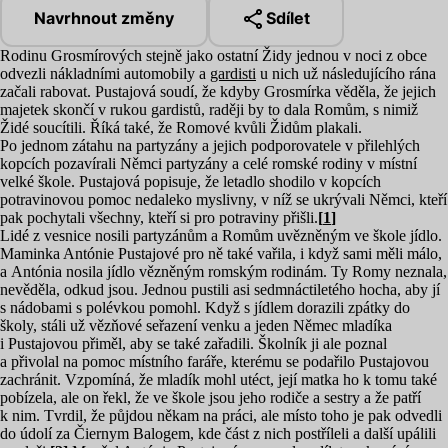
Navrhnout změny
Sdílet
Rodinu Grosmírových stejně jako ostatní Židy jednou v noci z obce
odvezli nákladními automobily a
gardisti
u nich už následujícího rána
začali rabovat. Pustajová soudí, že kdyby Grosmírka věděla, že jejich
majetek skončí v rukou gardistů, raději by to dala Romům, s nimiž
Židé soucítili. Říká také, že Romové kvůli Židům plakali.
Po jednom zátahu na partyzány a jejich podporovatele v přilehlých
kopcích pozavírali Němci partyzány a celé romské rodiny v místní
velké škole. Pustajová popisuje, že letadlo shodilo v kopcích
potravinovou pomoc nedaleko myslivny, v níž se ukrývali Němci, kteří
pak pochytali všechny, kteří si pro potraviny přišli.
[
1
]
Lidé z vesnice nosili partyzánům a Romům uvězněným ve škole jídlo.
Maminka Antónie Pustajové pro ně také vařila, i když sami měli málo,
a Antónia nosila jídlo vězněným romským rodinám. Ty Romy neznala,
nevěděla, odkud jsou. Jednou pustili asi sedmnáctiletého hocha, aby jí
s nádobami s polévkou pomohl. Když s jídlem dorazili zpátky do
školy, stáli už vězňové seřazení venku a jeden Němec mladíka
i Pustajovou přiměl, aby se také zařadili. Školník ji ale poznal
a přivolal na pomoc místního faráře, kterému se podařilo Pustajovou
zachránit. Vzpomíná, že mladík mohl utéct, její matka ho k tomu také
pobízela, ale on řekl, že ve škole jsou jeho rodiče a sestry a že patří
k nim. Tvrdil, že půjdou někam na práci, ale místo toho je pak odvedli
do údolí za Čiernym Balogem, kde část z nich postříleli a další upálili