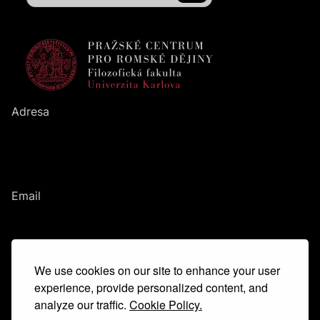
Adresa
Pražské centrum pro romské dějiny
Filozofická fakulta
UK
Nám. Jana Palacha
1
/
2
116
38
Praha
1
Email
romanihistories@ff.cuni.cz
Menu
We use cookies on our site to enhance your user
Hlavní idea
Tým
experience, provide personalized content, and
Kontakt
analyze our traffic.
Cookie Policy.
Glosář