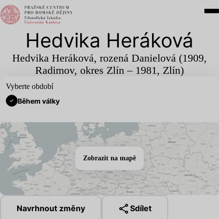
Hedvika Heráková
Hedvika Heráková, rozená Danielová (
1909
,
Radimov, okres Zlín –
1981
, Zlín)
Vyberte období
Během války
Zobrazit na mapě
Navrhnout změny
Sdílet