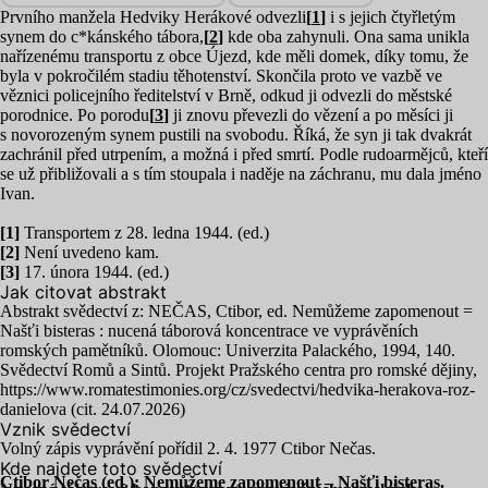
Prvního manžela Hedviky Herákové odvezli
[
1
]
i s jejich čtyřletým
synem do c*kánského tábora,
[
2
]
kde oba zahynuli. Ona sama unikla
nařízenému transportu z obce Újezd, kde měli domek, díky tomu, že
byla v pokročilém stadiu těhotenství. Skončila proto ve vazbě ve
věznici policejního ředitelství v Brně, odkud ji odvezli do městské
porodnice. Po porodu
[
3
]
ji znovu převezli do vězení a po měsíci ji
s novorozeným synem pustili na svobodu. Říká, že syn ji tak dvakrát
zachránil před utrpením, a možná i před smrtí. Podle rudoarmějců, kteří
se už přibližovali a s tím stoupala i naděje na záchranu, mu dala jméno
Ivan.
[
1
]
Transportem z
28
. ledna
1944
. (ed.)
[
2
]
Není uvedeno kam.
[
3
]
17
. února
1944
. (ed.)
Jak citovat abstrakt
Abstrakt svědectví z:
NEČAS
, Ctibor, ed. Nemůžeme zapomenout =
Našťi bisteras : nucená táborová koncentrace ve vyprávěních
romských pamětníků. Olomouc: Univerzita Palackého,
1994
,
140
.
Svědectví Romů a Sintů. Projekt Pražského centra pro romské dějiny,
https://www.romatestimonies.org/cz/svedectvi/hedvika-herakova-roz-
danielova (cit.
24
.
07
.
2026
)
Vznik svědectví
Volný zápis vyprávění pořídil
2
.
4
.
1977
Ctibor Nečas.
Kde najdete toto svědectví
Ctibor Nečas (ed.): Nemůžeme zapomenout – Našťi bisteras.