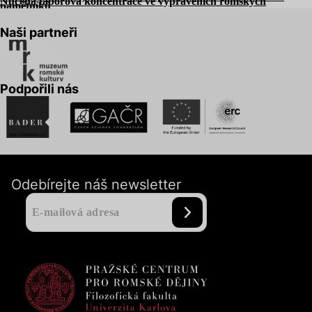
Nucená táborová koncentrace ve vyprávěních romských
pamětníků
Naši partneři
Podpořili nás
Odebírejte náš newsletter