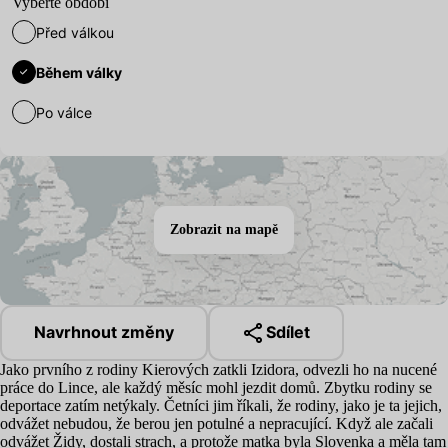
Vyberte období
Před válkou
Během války
Po válce
Zobrazit na mapě
Navrhnout změny
Sdílet
Jako prvního z rodiny Kierových zatkli Izidora, odvezli ho na nucené
práce do Lince, ale každý měsíc mohl jezdit domů. Zbytku rodiny se
deportace zatím netýkaly. Četníci jim říkali, že rodiny, jako je ta jejich,
odvážet nebudou, že berou jen potulné a nepracující. Když ale začali
odvážet Židy, dostali strach, a protože matka byla Slovenka a měla tam