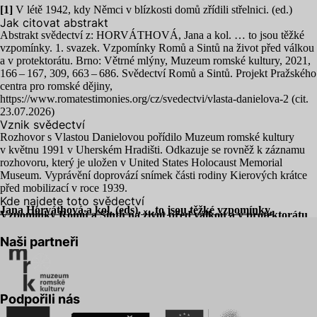
[
1
]
V létě
1942
, kdy Němci v blízkosti domů zřídili střelnici. (ed.)
Jak citovat abstrakt
Abstrakt svědectví z:
HORVÁTHOVÁ
, Jana a kol. … to jsou těžké
vzpomínky.
1
. svazek. Vzpomínky Romů a Sintů na život před válkou
a v protektorátu. Brno: Větrné mlýny, Muzeum romské kultury,
2021
,
166
–
167
,
309
,
663
–
686
. Svědectví Romů a Sintů. Projekt Pražského
centra pro romské dějiny,
https://www.romatestimonies.org/cz/svedectvi/vlasta-danielova‑
2
(cit.
23
.
07
.
2026
)
Vznik svědectví
Rozhovor s Vlastou Danielovou pořídilo Muzeum romské kultury
v květnu
1991
v Uherském Hradišti. Odkazuje se rovněž k záznamu
rozhovoru, který je uložen v United States Holocaust Memorial
Museum. Vyprávění doprovází snímek části rodiny Kierových krátce
před mobilizací v roce
1939
.
Kde najdete toto svědectví
Jana Horváthová a kol. (eds), …to jsou těžké vzpomínky.
Vzpomínky Romů a Sintů na život před válkou a v protektorátu
Naši partneři
Podpořili nás