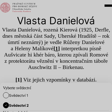
Vlasta Danielová
Vlasta Danielová, rozená Kierová (
1925
, Derfle,
dnes městská část Sady, Uherské Hradiště – rok
úmrtí neznámý) je vedle Růženy Danielové
a Heleny Malíkové
[
1
]
interpretkou písně
Aušvicate hi khér báro, kterou zpívali Romové
z protektorátu věznění v koncentračním táboře
Auschwitz
II
– Birkenau.
[
1
]
Viz jejich vzpomínky v databázi.
Vyberte svědectví
Svědectví 1
Svědectví 2