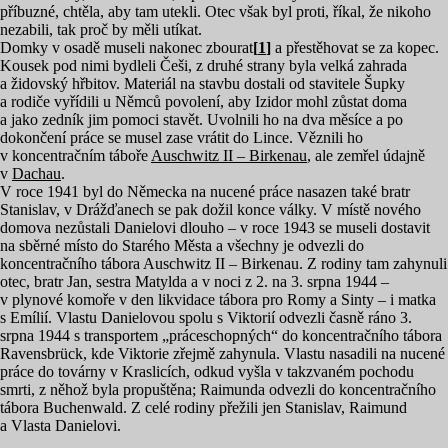
příbuzné, chtěla, aby tam utekli. Otec však byl proti, říkal, že nikoho
nezabili, tak proč by měli utíkat.
Domky v osadě museli nakonec zbourat
[
1
]
a přestěhovat se za kopec.
Kousek pod nimi bydleli Češi, z druhé strany byla velká zahrada
a židovský hřbitov. Materiál na stavbu dostali od stavitele Šupky
a rodiče vyřídili u Němců povolení, aby Izidor mohl zůstat doma
a jako zedník jim pomoci stavět. Uvolnili ho na dva měsíce a po
dokončení práce se musel zase vrátit do Lince. Věznili ho
v koncentračním táboře
Auschwitz
II
– Birkenau
, ale zemřel údajně
v
Dachau
.
V roce
1941
byl do Německa na nucené práce nasazen také bratr
Stanislav, v Drážďanech se pak dožil konce války. V místě nového
domova nezůstali Danielovi dlouho – v roce
1943
se museli dostavit
na sběrné místo do Starého Města a všechny je odvezli do
koncentračního tábora Auschwitz
II
– Birkenau. Z rodiny tam zahynuli
otec, bratr Jan, sestra Matylda a v noci z
2
. na
3
. srpna
1944
–
v plynové komoře v den likvidace tábora pro Romy a Sinty – i matka
s Emílií. Vlastu Danielovou spolu s Viktorií odvezli časně ráno
3
.
srpna
1944
s transportem
„
práceschopných“ do koncentračního tábora
Ravensbrück, kde Viktorie zřejmě zahynula. Vlastu nasadili na nucené
práce do továrny v Kraslicích, odkud vyšla v takzvaném pochodu
smrti, z něhož byla propuštěna; Raimunda odvezli do koncentračního
tábora Buchenwald. Z celé rodiny přežili jen Stanislav, Raimund
a Vlasta Danielovi.