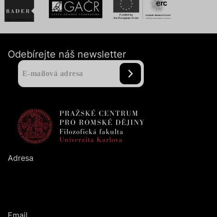
Odebírejte náš newsletter
Adresa
Pražské centrum pro romské dějiny
Filozofická fakulta
UK
Nám. Jana Palacha
1
/
2
116
38
Praha
1
Email