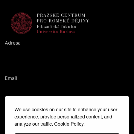
Adresa
Pražské centrum pro romské dějiny
Filozofická fakulta
UK
Nám. Jana Palacha
1
/
2
116
38
Praha
1
Email
romanihistories@ff.cuni.cz
Menu
We use cookies on our site to enhance your user
Hlavní idea
Tým
experience, provide personalized content, and
Kontakt
analyze our traffic.
Cookie Policy.
Glosář