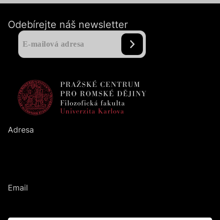
Odebírejte náš newsletter
Adresa
Pražské centrum pro romské dějiny
Filozofická fakulta
UK
Nám. Jana Palacha
1
/
2
116
38
Praha
1
Email
romanihistories@ff.cuni.cz