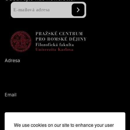
Adresa
Pražské centrum pro romské dějiny
Filozofická fakulta
UK
Nám. Jana Palacha
1
/
2
116
38
Praha
1
Email
romanihistories@ff.cuni.cz
Menu
We use cookies on our site to enhance your user
Hlavní idea
Tým