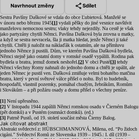
Navrhnout změny
Sdílet
Sestra Pavlíny Daškové se vdala do obce Ľubietová. Manželé se
v únoru nebo březnu
1945
[
1
]
vydali pěšky do jiné vesnice navštívit
manželovu nemocnou sestru; vlaky tehdy nejezdily. Na cestě je však
jako partyzány chytili Němci. Pavlína Dašková byla zrovna u matky,
a když se sestra nevracela, šla ji matka hledat, jenže Němci ji také
chytili. Chtěli ji naložit na náklaďák k ostatním, ale na přímluvu
jednoho Němce ji pustili. Dům, ve kterém Pavlína Dašková bydlela,
Němci stejně jako ostatní domy v romské osadě vypálili. Rodina pak
bydlela u bratra, jemuž domek neshořel.
[
2
]
V obci Pusté
[
3
]
tehdy
Němci všechny Romy nahnali do jednoho domu a chtěli je upálit, ale
jeden Němec je pustil ven. Dašková zmiňuje velmi bohatého matčina
bratra, který v první světové válce přišel o nohu. Byl to hudebník,
hospodařil, vlastnil pozemky, pomáhal chudým, žebrákům, Romům
i Slovákům – a při požáru osady a domu přišel o všechny peníze.
[
1
]
Není upřesněno.
[
2
]
V listopadu
1944
zapálili Němci romskou osadu v Čierném Balogu
(pět domků) a v Pustém (osmnáct domků). (ed.)
[
3
]
Patrně Pustô, od
19
. století součást města Čierny Balog.
Jak citovat abstrakt
Abstrakt svědectví z:
HÜBSCHMANNOVÁ
, Milena, ed.
“
Po židoch
cigáni.” Svědectví Romů ze Slovenska
1939
–
1945
.: I. díl (
1939
–