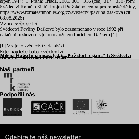
srpen
1944
).
1
. Praha: Triáda,
2005
,
301
–
316
(ces),
317
–
330
(rom).
Svědectví Romů a Sintů. Projekt Pražského centra pro romské dějiny,
https://www.romatestimonies.org/cz/svedectvi/pavlina-daskova (cit.
08
.
08
.
2026
)
Vznik svědectví
Svědectví Pavlíny Daškové bylo zaznamenáno v roce
1992
při
natáčení rozhovoru s jejím manželem Imrichem Daškem.
[
1
]
[
1
]
Viz jeho svědectví v databázi.
Kde najdete toto svědectví
Milena Hübschmannová (ed.):
„
Po židoch cigáni.“ I: Svědectví
Romů ze Slovenska
1939
–
1945
Naši partneři
Podpořili nás
Odebírejte náš newsletter