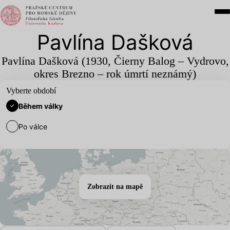
Pavlína Dašková
Pavlína Dašková (
1930
, Čierny Balog – Vydrovo,
okres Brezno – rok úmrtí neznámý)
Vyberte období
Během války
Po válce
Zobrazit na mapě